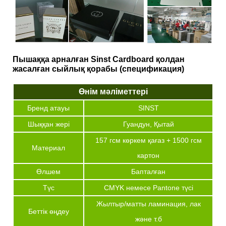
Пышаққа арналған Sinst Cardboard қолдан
жасалған сыйлық қорабы (спецификация)
Өнім мәліметтері
Бренд атауы
SINST
Шыққан жері
Гуандун, Қытай
157 гсм көркем қағаз + 1500 гсм
Материал
картон
Өлшем
Бапталған
Түс
CMYK немесе Pantone түсі
Жылтыр/матты ламинация, лак
Беттік өңдеу
және т.б