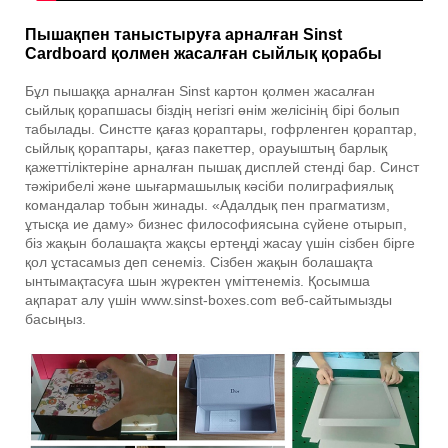
Пышақпен таныстыруға арналған Sinst
Cardboard қолмен жасалған сыйлық қорабы
Бұл пышаққа арналған Sinst картон қолмен жасалған
сыйлық қорапшасы біздің негізгі өнім желісінің бірі болып
табылады. Синстте қағаз қораптары, гофрленген қораптар,
сыйлық қораптары, қағаз пакеттер, орауыштың барлық
қажеттіліктеріне арналған пышақ дисплей стенді бар. Синст
тәжірибелі және шығармашылық кәсіби полиграфиялық
командалар тобын жинады. «Адалдық пен прагматизм,
ұтысқа ие даму» бизнес философиясына сүйене отырып,
біз жақын болашақта жақсы ертеңді жасау үшін сізбен бірге
қол ұстасамыз деп сенеміз. Сізбен жақын болашақта
ынтымақтасуға шын жүректен үміттенеміз. Қосымша
ақпарат алу үшін www.sinst-boxes.com веб-сайтымызды
басыңыз.