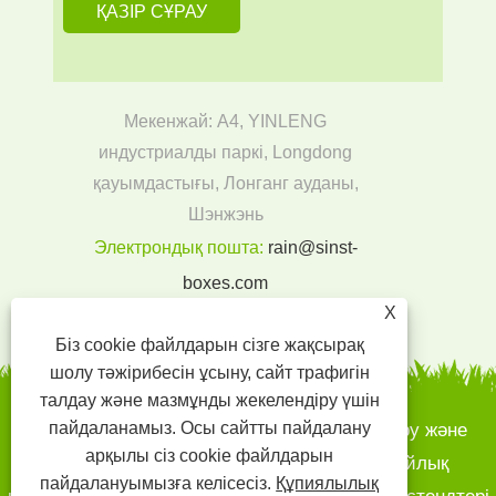
Мекенжай: A4, YINLENG
индустриалды паркі, Longdong
қауымдастығы, Лонганг ауданы,
Шэнжэнь
Электрондық пошта:
rain@sinst-
boxes.com
Тел:
+86-18300004380
X
Біз cookie файлдарын сізге жақсырақ
шолу тәжірибесін ұсыну, сайт трафигін
талдау және мазмұнды жекелендіру үшін
пайдаланамыз. Осы сайтты пайдалану
Авторлық құқық © 2022 SINST басып шығару және
арқылы сіз cookie файлдарын
буып-түю CO., LTD - қағаз қораптары, сыйлық
пайдалануымызға келісесіз.
Құпиялылық