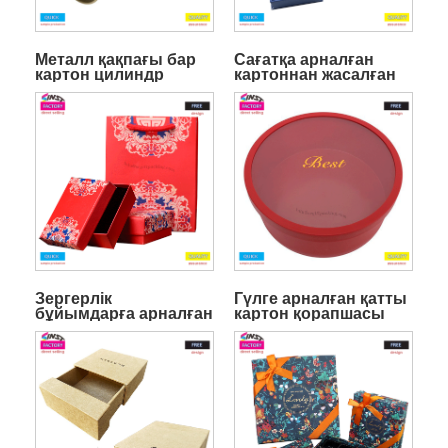
Металл қақпағы бар
Сағатқа арналған
картон цилиндр
картоннан жасалған
қораптары
сыйлық қораптары
Зергерлік
Гүлге арналған қатты
бұйымдарға арналған
картон қорапшасы
картоннан жасалған
сыйлық қораптары