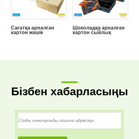
Сағатқа арналған
Шоколадқа арналған
картон жәшік
картон сыйлық
қорапшасы
Бізбен хабарласыңы