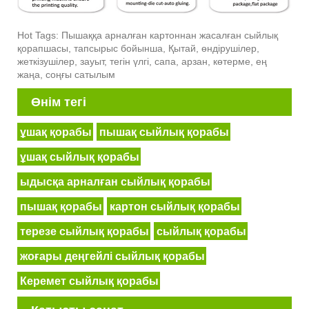
Hot Tags: Пышаққа арналған картоннан жасалған сыйлық
қорапшасы, тапсырыс бойынша, Қытай, өндірушілер,
жеткізушілер, зауыт, тегін үлгі, сапа, арзан, көтерме, ең
жаңа, соңғы сатылым
Өнім тегі
ұшақ қорабы
пышақ сыйлық қорабы
ұшақ сыйлық қорабы
ыдысқа арналған сыйлық қорабы
пышақ қорабы
картон сыйлық қорабы
терезе сыйлық қорабы
сыйлық қорабы
жоғары деңгейлі сыйлық қорабы
Керемет сыйлық қорабы