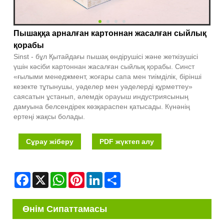
Пышаққа арналған картоннан жасалған сыйлық
қорабы
Sinst - бұл Қытайдағы пышақ өндірушісі және жеткізушісі
үшін кәсіби картоннан жасалған сыйлық қорабы. Синст
«ғылыми менеджмент, жоғары сапа мен тиімділік, бірінші
кезекте тұтынушы, уәделер мен уәделерді құрметтеу»
саясатын ұстанып, әлемдік орауыш индустриясының
дамуына белсендірек көзқараспен қатысады. Күнәнің
ертеңі жақсы болады.
Сұрау жіберу
PDF жүктеп алу
Facebook
X
WhatsApp
Pinterest
LinkedIn
Share
Өнім Сипаттамасы