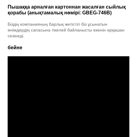
Пышаққа арналған картоннан жасалған сыйлық
қорабы (анықтамалық нөмірі: GBEG-746B)
Біздің компанияның барлық жетістігі біз ұсынатын
өнімдердің сапасына тікелей байланысты екенін әрқашан
сезінеді.
бейне