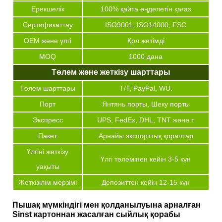
Ерекшелік
100% қайта өңделетін қағаз
Сертификаттау
ISO9001, ISO14000, FSC
OEM және үлгі
Қол жетімді
MOQ
1000 дана
Төлем және жеткізу шарттары
Төлем шарттары
T/T, PayPal, WU.
Порт
Янтянь порты, Шеку порты
Экспресс
UPS, FedEx, DHL, TNT және т
Пакет
Арнайы экспорттық қораптар
Үлгіні жеткізу
Үлгі төлемінен кейін 3-5 күн
уақыты
Жеткізілім мерзімі
Депозиттен кейін 12-15 күн
Пышақ мүмкіндігі мен қолданылуына арналған
Sinst картоннан жасалған сыйлық қорабы