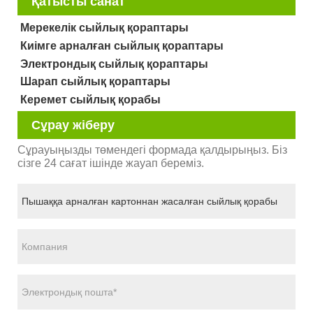
Қатысты санат
Мерекелік сыйлық қораптары
Киімге арналған сыйлық қораптары
Электрондық сыйлық қораптары
Шарап сыйлық қораптары
Керемет сыйлық қорабы
Сұрау жіберу
Сұрауыңызды төмендегі формада қалдырыңыз. Біз
сізге 24 сағат ішінде жауап береміз.