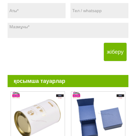
жіберу
қосымша тауарлар