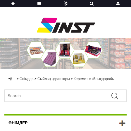
>
Өнімдер
>
Сыйлық қораптары
>
Керемет сыйлық қорабы
Үй
ӨНІМДЕР