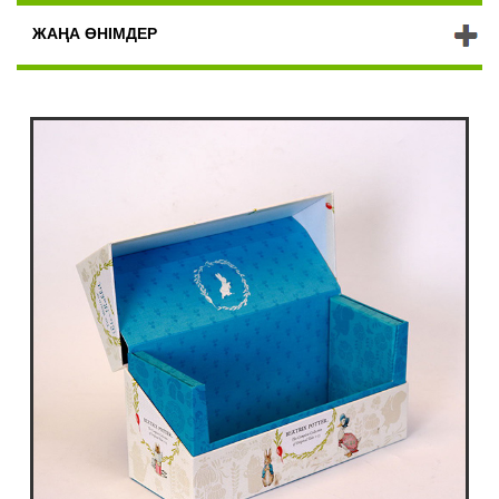
ЖАҢА ӨНІМДЕР