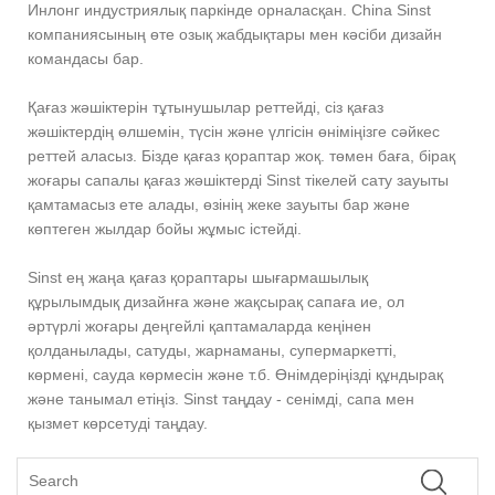
Инлонг индустриялық паркінде орналасқан. China Sinst
компаниясының өте озық жабдықтары мен кәсіби дизайн
командасы бар.
Қағаз жәшіктерін тұтынушылар реттейді, сіз қағаз
жәшіктердің өлшемін, түсін және үлгісін өніміңізге сәйкес
реттей аласыз. Бізде қағаз қораптар жоқ. төмен баға, бірақ
жоғары сапалы қағаз жәшіктерді Sinst тікелей сату зауыты
қамтамасыз ете алады, өзінің жеке зауыты бар және
көптеген жылдар бойы жұмыс істейді.
Sinst ең жаңа қағаз қораптары шығармашылық
құрылымдық дизайнға және жақсырақ сапаға ие, ол
әртүрлі жоғары деңгейлі қаптамаларда кеңінен
қолданылады, сатуды, жарнаманы, супермаркетті,
көрмені, сауда көрмесін және т.б. Өнімдеріңізді құндырақ
және танымал етіңіз. Sinst таңдау - сенімді, сапа мен
қызмет көрсетуді таңдау.