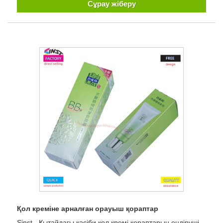
Сұрау жіберу
Қол креміне арналған орауыш қораптар
Sinst - Қытайдағы кәсіби қол кремі қораптарын өндіруші