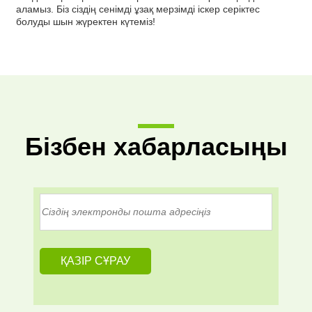
аламыз. Біз сіздің сенімді ұзақ мерзімді іскер серіктес
болуды шын жүректен күтеміз!
Бізбен хабарласыңы