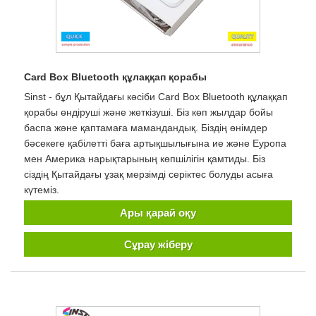
Card Box Bluetooth құлаққап қорабы
Sinst - бұл Қытайдағы кәсіби Card Box Bluetooth құлаққап
қорабы өндіруші және жеткізуші. Біз көп жылдар бойы
баспа және қаптамаға мамандандық. Біздің өнімдер
бәсекеге қабілетті баға артықшылығына ие және Еуропа
мен Америка нарықтарының көпшілігін қамтиды. Біз
сіздің Қытайдағы ұзақ мерзімді серіктес болуды асыға
күтеміз.
Ары қарай оқу
Сұрау жіберу