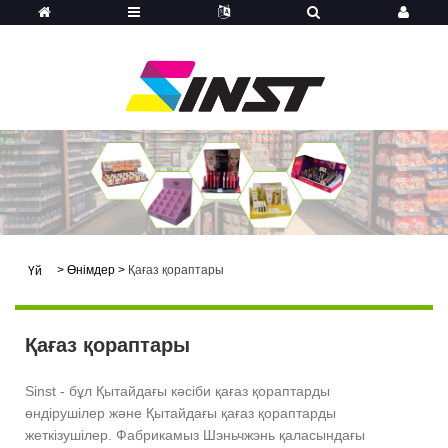
>
Өнімдер
>
Қағаз қораптары
Үй
Қағаз қораптары
Sinst - бұл Қытайдағы кәсіби қағаз қораптарды
өндірушілер және Қытайдағы қағаз қораптарды
жеткізушілер. Фабрикамыз Шэньчжэнь қаласындағы