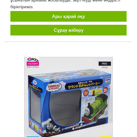
біріктіреміз.
Ары қарай оқу
Сұрау жіберу