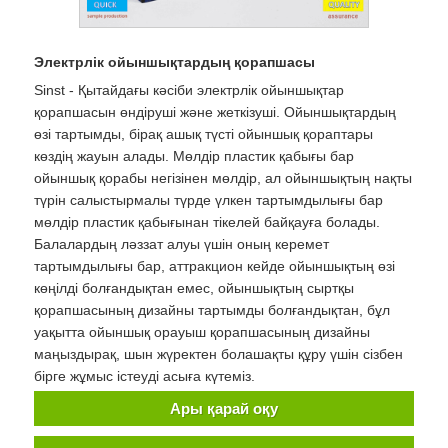
Электрлік ойыншықтардың қорапшасы
Sinst - Қытайдағы кәсіби электрлік ойыншықтар
қорапшасын өндіруші және жеткізуші. Ойыншықтардың
өзі тартымды, бірақ ашық түсті ойыншық қораптары
көздің жауын алады. Мөлдір пластик қабығы бар
ойыншық қорабы негізінен мөлдір, ал ойыншықтың нақты
түрін салыстырмалы түрде үлкен тартымдылығы бар
мөлдір пластик қабығынан тікелей байқауға болады.
Балалардың ләззат алуы үшін оның керемет
тартымдылығы бар, аттракцион кейде ойыншықтың өзі
көңілді болғандықтан емес, ойыншықтың сыртқы
қорапшасының дизайны тартымды болғандықтан, бұл
уақытта ойыншық орауыш қорапшасының дизайны
маңыздырақ, шын жүректен болашақты құру үшін сізбен
бірге жұмыс істеуді асыға күтеміз.
Ары қарай оқу