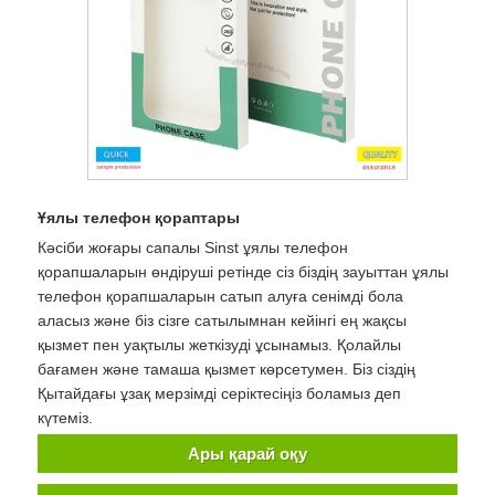
Ұялы телефон қораптары
Кәсіби жоғары сапалы Sinst ұялы телефон
қорапшаларын өндіруші ретінде сіз біздің зауыттан ұялы
телефон қорапшаларын сатып алуға сенімді бола
аласыз және біз сізге сатылымнан кейінгі ең жақсы
қызмет пен уақтылы жеткізуді ұсынамыз. Қолайлы
бағамен және тамаша қызмет көрсетумен. Біз сіздің
Қытайдағы ұзақ мерзімді серіктесіңіз боламыз деп
күтеміз.
Ары қарай оқу