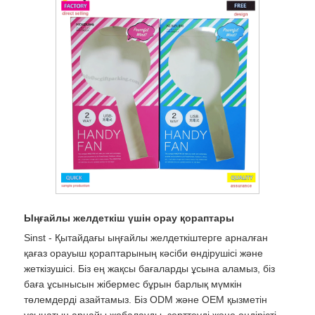
Ыңғайлы желдеткіш үшін орау қораптары
Sinst - Қытайдағы ыңғайлы желдеткіштерге арналған
қағаз орауыш қораптарының кәсіби өндірушісі және
жеткізушісі. Біз ең жақсы бағаларды ұсына аламыз, біз
баға ұсынысын жібермес бұрын барлық мүмкін
төлемдерді азайтамыз. Біз ODM және OEM қызметін
ұсынатын арнайы жобалауды, зерттеуді және өндірісті