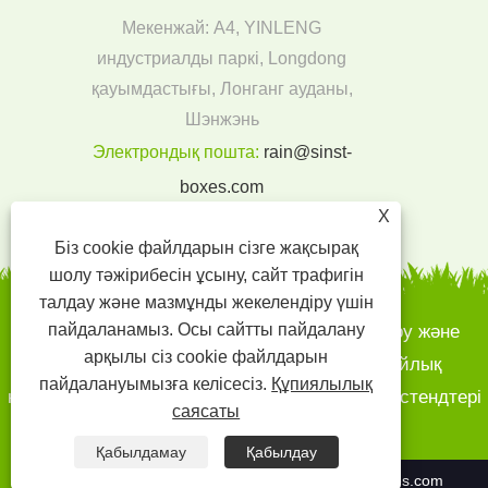
Мекенжай: A4, YINLENG
индустриалды паркі, Longdong
қауымдастығы, Лонганг ауданы,
Шэнжэнь
Электрондық пошта:
rain@sinst-
boxes.com
Тел:
+86-18300004380
X
Біз cookie файлдарын сізге жақсырақ
шолу тәжірибесін ұсыну, сайт трафигін
талдау және мазмұнды жекелендіру үшін
пайдаланамыз. Осы сайтты пайдалану
Авторлық құқық © 2022 SINST басып шығару және
арқылы сіз cookie файлдарын
буып-түю CO., LTD - қағаз қораптары, сыйлық
пайдалануымызға келісесіз.
Құпиялылық
қораптары - қағаз қораптары, картон дисплей стендтері
саясаты
- Барлық құқықтар қорғалған.
Қабылдамау
Қабылдау
+86-18300004380
rain@sinst-boxes.com