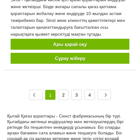
және жеткізуші. Бізде жоғары сапалы қағаз қаптама
қораптарын жобалау және өндіруде 10 жылдан астам
тәжірибеміз бар. Sinst жеке клиенттің қажеттіліктері мен
талаптарын қанағаттандыруға бағытталған осы
нарықтарға қызмет көрсетуді мақтан тұтады.
Ары қарай оқу
Сұрау жіберу
2
3
4
1
Қытай Қағаз қораптары - Синст фабрикасының бір түрі.
Қытайдағы жетекші өндірушілер мен жеткізушілердің бірі
ретінде біз теңшелген өнімдерді ұсынамыз. Біз оларды
арзан бағамен сата аламыз және теңшеуге болады. Біз
сондай-ақ сіз қалаған көтерме және тегін үлгіні қолдай