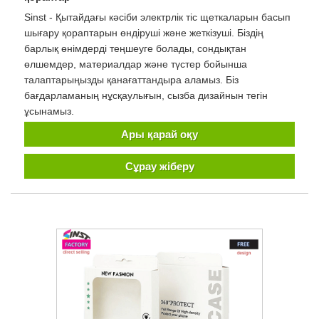
Sinst - Қытайдағы кәсіби электрлік тіс щеткаларын басып
шығару қораптарын өндіруші және жеткізуші. Біздің
барлық өнімдерді теңшеуге болады, сондықтан
өлшемдер, материалдар және түстер бойынша
талаптарыңызды қанағаттандыра аламыз. Біз
бағдарламаның нұсқаулығын, сызба дизайнын тегін
ұсынамыз.
Ары қарай оқу
Сұрау жіберу