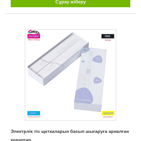
Сұрау жіберу
Электрлік тіс щеткаларын басып шығаруға арналған
қораптар