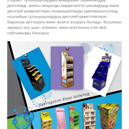
дисплейді, жалпы визуалды маркетингтік шешімдерді және
дисплей реквизиттерін генерациялауды қамтамасыз етеді,
осылайша тұтынушылардың дисплей қажеттіліктерін
барынша арттыруға және жүзеге асыруға болады; Қосымша
ақпарат алу үшін, өтінеміз. www.sinst-boxes.com веб-
сайтымызды басыңыз.