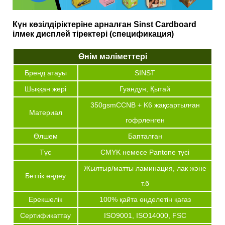
Күн көзілдіріктеріне арналған Sinst Cardboard
ілмек дисплей тіректері (спецификация)
Өнім мәліметтері
Бренд атауы
SINST
Шыққан жері
Гуандун, Қытай
350gsmCCNB + K6 жақсартылған
Материал
гофрленген
Өлшем
Бапталған
Түс
CMYK немесе Pantone түсі
Жылтыр/матты ламинация, лак және
Беттік өңдеу
т.б
Ерекшелік
100% қайта өңделетін қағаз
Сертификаттау
ISO9001, ISO14000, FSC