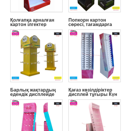
Қолғапқа арналған
Попкорн картон
картон ілгектер
сөресі, тағамдарға
дисплей тірегі
арналған қабаттары
бар картоннан
жасалған еден
дисплейі
Барлық жақтардың
Қағаз көзілдіріктер
едендік дисплейде
дисплей тұғыры Күн
Sucks Shocks
көзілдіріктер дисплей
тұғыры