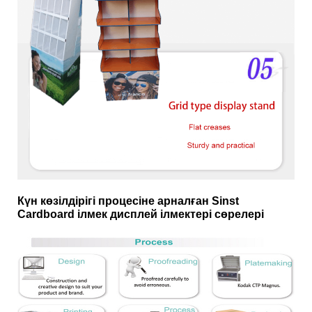
Күн көзілдірігі процесіне арналған Sinst
Cardboard ілмек дисплей ілмектері сөрелері