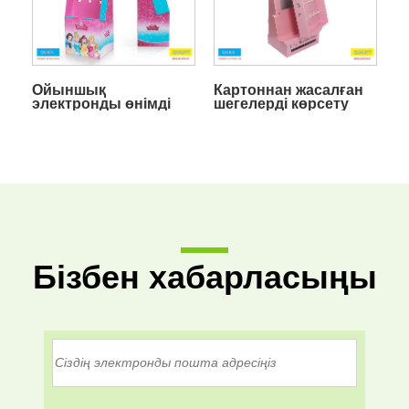
Ойыншық
Картоннан жасалған
электронды өнімді
шегелерді көрсету
ілгек дисплейі
тұғыры Ілмек
дисплей тұғыры
Бізбен хабарласыңы