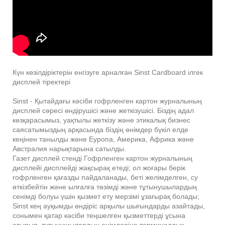
Күн көзілдіріктерін енгізуге арналған Sinst Cardboard ілгек
дисплей тіректері
Sinst - Қытайдағы кәсіби гофрленген картон журналының
дисплей сөресі өндірушісі және жеткізушісі. Біздің адал
көзқарасымыз, уақтылы жеткізу және этикалық бизнес
саясатымыздың арқасында біздің өнімдер бүкіл елде
кеңінен танылды және Еуропа, Америка, Африка және
Австралия нарықтарына сатылды.
Газет дисплей стенді Гофрленген картон журналының
дисплейі дисплейді жақсырақ етеді; ол жоғары берік
гофрленген қағазды пайдаланады, беті желімделген, су
өткізбейтін және ылғалға төзімді және тұтынушылардың
сенімді болуы үшін қызмет ету мерзімі ұзағырақ болады;
Sinst кең ауқымды өндіріс арқылы шығындарды азайтады,
сонымен қатар кәсіби теңшелген қызметтерді ұсына
отырып, тұтынушылардың өнімдеріне терминалдық