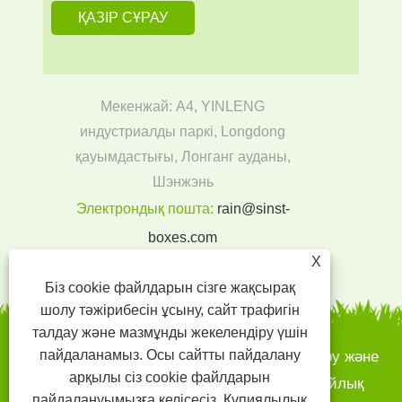
Мекенжай: A4, YINLENG
индустриалды паркі, Longdong
қауымдастығы, Лонганг ауданы,
Шэнжэнь
Электрондық пошта:
rain@sinst-
boxes.com
Тел:
+86-18300004380
X
Біз cookie файлдарын сізге жақсырақ
шолу тәжірибесін ұсыну, сайт трафигін
талдау және мазмұнды жекелендіру үшін
пайдаланамыз. Осы сайтты пайдалану
Авторлық құқық © 2022 SINST басып шығару және
арқылы сіз cookie файлдарын
буып-түю CO., LTD - қағаз қораптары, сыйлық
пайдалануымызға келісесіз.
Құпиялылық