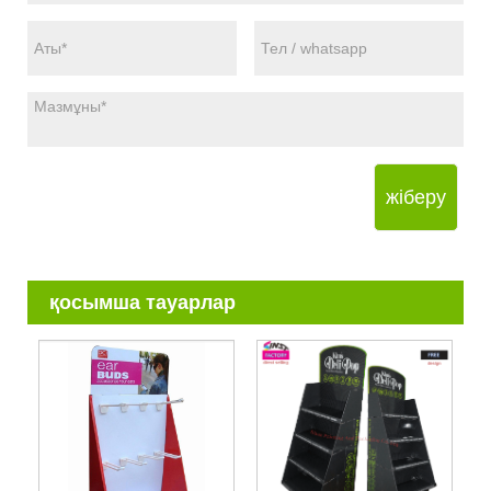
жіберу
қосымша тауарлар