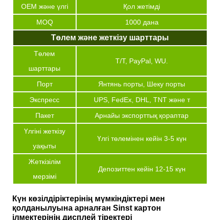
OEM және үлгі
Қол жетімді
MOQ
1000 дана
Төлем және жеткізу шарттары
Төлем
T/T, PayPal, WU.
шарттары
Порт
Янтянь порты, Шеку порты
Экспресс
UPS, FedEx, DHL, TNT және т
Пакет
Арнайы экспорттық қораптар
Үлгіні жеткізу
Үлгі төлемінен кейін 3-5 күн
уақыты
Жеткізілім
Депозиттен кейін 12-15 күн
мерзімі
Күн көзілдіріктерінің мүмкіндіктері мен
қолданылуына арналған Sinst картон
ілмектерінің дисплей тіректері