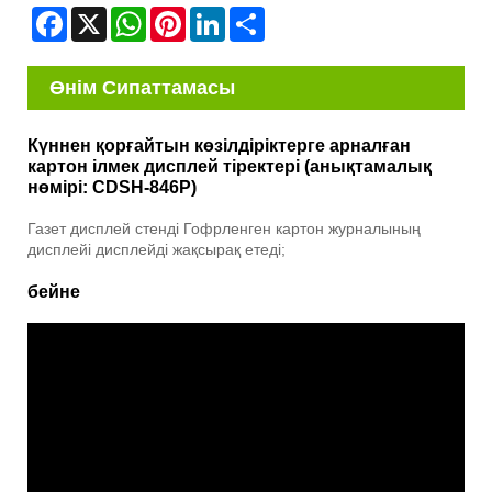
Facebook
X
WhatsApp
Pinterest
LinkedIn
Share
Өнім Сипаттамасы
Күннен қорғайтын көзілдіріктерге арналған
картон ілмек дисплей тіректері (анықтамалық
нөмірі: CDSH-846P)
Газет дисплей стенді Гофрленген картон журналының
дисплейі дисплейді жақсырақ етеді;
бейне