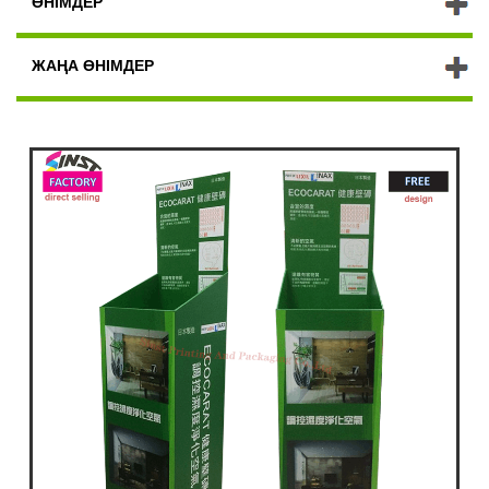
ӨНІМДЕР
ЖАҢА ӨНІМДЕР