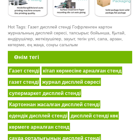
Hot Tags: Газет дисплей стенді Гофрленген картон
журналының дисплей сөресі, тапсырыс бойынша, Қытай,
өндірушілер, жеткізушілер, зауыт, тегін үлгі, сапа, арзан,
көтерме, ең жаңа, соңғы сатылым
Өнім тегі
Газет стенді
кітап көрмесіне арналған стенд
газет стенді
журнал дисплей сөресі
супермаркет дисплей стенді
Картоннан жасалған дисплей стенді
едендік дисплей стенді
дисплей стенді көк
көрмеге арналған стенд
сауда орталығының дисплей стенді