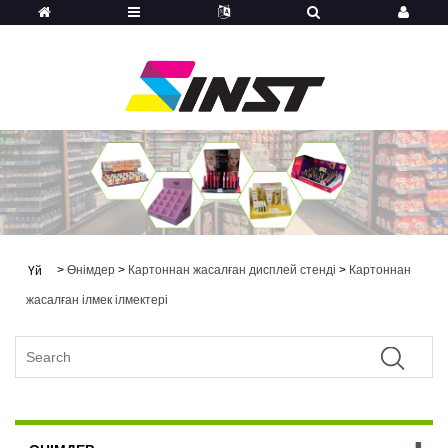
>
Өнімдер
>
Картоннан жасалған дисплей стенді
>
Картоннан
Үй
жасалған ілмек ілмектері