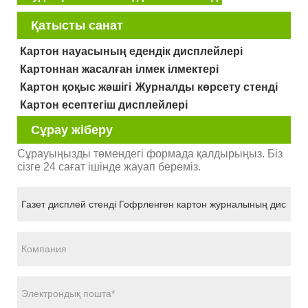
Қатысты санат
Картон науасының едендік дисплейлері
Картоннан жасалған ілмек ілмектері
Картон қоқыс жәшігі
Журналды көрсету стенді
Картон есептегіш дисплейлері
Сұрау жіберу
Сұрауыңызды төмендегі формада қалдырыңыз. Біз
сізге 24 сағат ішінде жауап береміз.