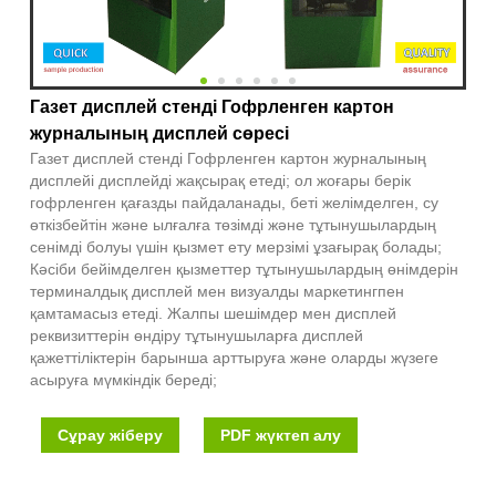
Газет дисплей стенді Гофрленген картон
журналының дисплей сөресі
Газет дисплей стенді Гофрленген картон журналының
дисплейі дисплейді жақсырақ етеді; ол жоғары берік
гофрленген қағазды пайдаланады, беті желімделген, су
өткізбейтін және ылғалға төзімді және тұтынушылардың
сенімді болуы үшін қызмет ету мерзімі ұзағырақ болады;
Кәсіби бейімделген қызметтер тұтынушылардың өнімдерін
терминалдық дисплей мен визуалды маркетингпен
қамтамасыз етеді. Жалпы шешімдер мен дисплей
реквизиттерін өндіру тұтынушыларға дисплей
қажеттіліктерін барынша арттыруға және оларды жүзеге
асыруға мүмкіндік береді;
Сұрау жіберу
PDF жүктеп алу