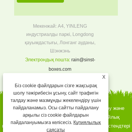
Мекенжай: A4, YINLENG
индустриалды паркі, Longdong
қауымдастығы, Лонганг ауданы,
Шэнжэнь
Электрондық пошта:
rain@sinst-
boxes.com
Тел:
+86-18300004380
X
Біз cookie файлдарын сізге жақсырақ
шолу тәжірибесін ұсыну, сайт трафигін
талдау және мазмұнды жекелендіру үшін
пайдаланамыз. Осы сайтты пайдалану
Авторлық құқық © 2022 SINST басып шығару және
арқылы сіз cookie файлдарын
буып-түю CO., LTD - қағаз қораптары, сыйлық
пайдалануымызға келісесіз.
Құпиялылық
қораптары - қағаз қораптары, картон дисплей стендтері
саясаты