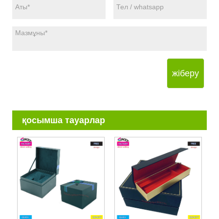
жіберу
қосымша тауарлар