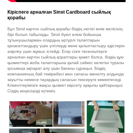
Кіріспеге арналған Sinst Cardboard сыйлық
қорабы
Бұл Sinst картон сыйлық қорабы біздің негізгі өнім желісінің
бірі болып табылады. Sinst бүкіл әлем бойынша
тұтынушылармен олардың әртүрлі талаптарын
қанағаттандыру үшін үлгілерді және қалыптастыру әдістерін
әзірлеу үшін жұмыс істейді. Егер сізге төсеніштерге
арналған картон сыйлық қораптары қажет болса, біздің құю
қызметтері жоба талаптарына қалай сәйкес келетіні туралы
қосымша ақпарат алу үшін бағаны сұраңыз. Біздің
компанияның бай тәжірибесі мен сапасы жөнелту алдында
зауытты немесе тауардың сапасын тексеруге көмектеседі.
Клиенттерімізге жақсы қызмет көрсету арқылы қайтарыңыз.
Сіздің кеңесіңізді күтеміз.