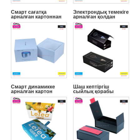
Смарт сағатқа
Электрондық темекіге
арналған картоннан
арналған қолдан
басылған сыйлық
жасалған сыйлық
қорабы
қорапшасы
Смарт динамикке
Шаш кептіргіш
арналған картон
сыйлық қорабы
сыйлық қорабы