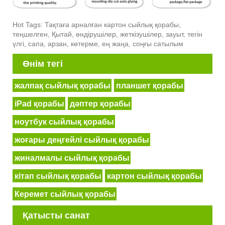
Hot Tags: Тақтаға арналған картон сыйлық қорабы,
теңшелген, Қытай, өндірушілер, жеткізушілер, зауыт, тегін
үлгі, сапа, арзан, көтерме, ең жаңа, соңғы сатылым
Өнім тегі
жалпақ сыйлық қорабы
планшет қорабы
iPad қорабы
дәптер қорабы
ноутбук сыйлық қорабы
жоғары деңгейлі сыйлық қорабы
жиналмалы сыйлық қорабы
кітап сыйлық қорабы
картон сыйлық қорабы
Керемет сыйлық қорабы
Қатысты санат