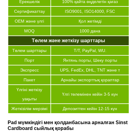
Ерекшелік
100% қайта өңделетін қағаз
Сертификаттау
ISO9001, ISO14000, FSC
OEM және үлгі
Қол жетімді
MOQ
1000 дана
Төлем және жеткізу шарттары
Төлем шарттары
T/T, PayPal, WU.
Порт
Янтянь порты, Шеку порты
Экспресс
UPS, FedEx, DHL, TNT және т
Пакет
Арнайы экспорттық қораптар
Үлгіні жеткізу
Үлгі төлемінен кейін 3-5 күн
уақыты
Жеткізілім мерзімі
Депозиттен кейін 12-15 күн
Pad мүмкіндігі мен қолданбасына арналған Sinst
Cardboard сыйлық қорабы