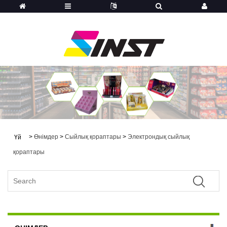
>
Өнімдер
>
Сыйлық қораптары
>
Электрондық сыйлық
Үй
қораптары