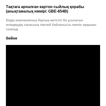
Тақтаға арналған картон сыйлық қорабы
(анықтамалық нөмірі: GBE-654B)
Біздің компанияның барлық жетістігі біз ұсынатын
өнімдердің сапасына тікелей байланысты екенін әрқашан
сезінеді.
бейне