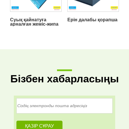
Суық қайнатуға
Ерін далабы қорапша
арналған жеміс-жипа
Бізбен хабарласыңы