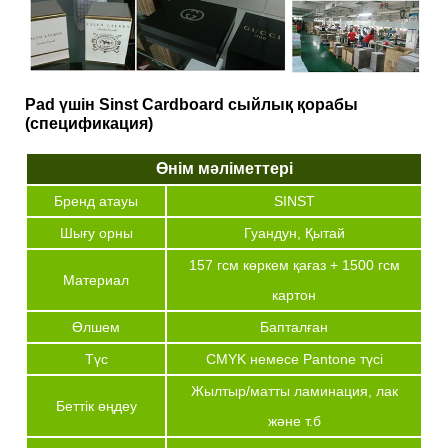
Pad үшін Sinst Cardboard сыйлық қорабы
(спецификация)
Өнім мәліметтері
Бренд атауы
SINST
Шығу орны
Гуандун, Қытай
157 гсм көркем қағаз + 1500 гсм
Материал
картон
Өлшем
Бапталған
Түс
CMYK немесе Pantone түсі
Жылтыр/матты ламинация, лак
Беттік өңдеу
және т.б