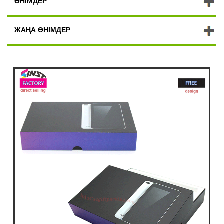
ӨНІМДЕР
ЖАҢА ӨНІМДЕР