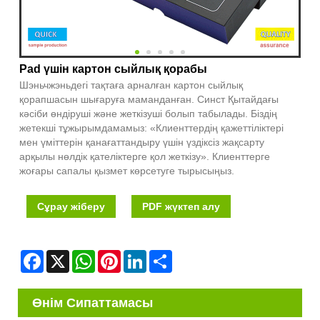
Pad үшін картон сыйлық қорабы
Шэньчжэньдегі тақтаға арналған картон сыйлық
қорапшасын шығаруға маманданған. Синст Қытайдағы
кәсіби өндіруші және жеткізуші болып табылады. Біздің
жетекші тұжырымдамамыз: «Клиенттердің қажеттіліктері
мен үміттерін қанағаттандыру үшін үздіксіз жақсарту
арқылы нөлдік қателіктерге қол жеткізу». Клиенттерге
жоғары сапалы қызмет көрсетуге тырысыңыз.
Сұрау жіберу
PDF жүктеп алу
Facebook
X
WhatsApp
Pinterest
LinkedIn
Share
Өнім Сипаттамасы